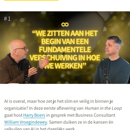
AI is overal, maar hoe zet je het slim en veilig in binnen je
organisatie? In deze eerste aflevering van
Human in the Loop
gaat host
Harry Boers
in gesprek met Business Consultant
William Vroegindewey
. Samen duiken ze in de kansen én
valkuilen van AI in het dagelijks werk.