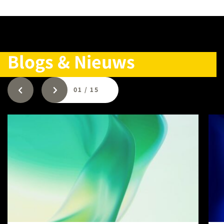
Blogs & Nieuws
01
/
15