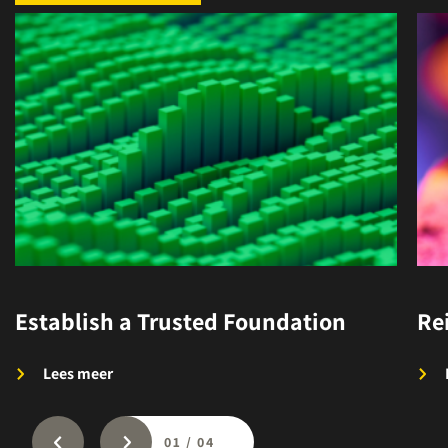
Establish a Trusted Foundation
Re
Lees meer
01
/
04