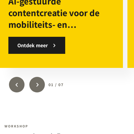
AI-gestuurde
contentcreatie voor de
mobiliteits- en
leasebranche
Ontdek meer
01
/
07
WORKSHOP