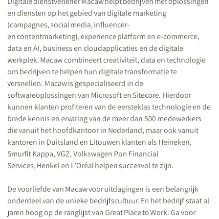
Digitale dienstverlener Macaw helpt bedrijven met oplossingen
en diensten op het gebied van digitale marketing
(campagnes, social media, influencer-
en contentmarketing), experience platform en e-commerce,
data en AI, business en cloudapplicaties en de digitale
werkplek. Macaw combineert creativiteit, data en technologie
om bedrijven te helpen hun digitale transformatie te
versnellen. Macaw is gespecialiseerd in de
softwareoplossingen van Microsoft en Sitecore. Hierdoor
kunnen klanten profiteren van de eersteklas technologie en de
brede kennis en ervaring van de meer dan 500 medewerkers
die vanuit het hoofdkantoor in Nederland, maar ook vanuit
kantoren in Duitsland en Litouwen klanten als Heineken,
Smurfit Kappa, VGZ, Volkswagen Pon Financial
Services, Henkel en L’Oréal helpen succesvol te zijn.
De voorliefde van
Macaw
voor
uitdagingen is een belangrijk
onderdeel van de unieke bedrijfscultuur. En het bedrijf staat al
jaren hoog op de ranglijst van Great
Place
to
Work. Ga voor