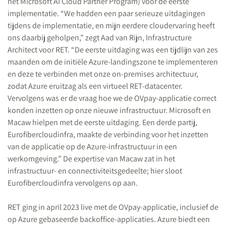
het Microsoft AI Cloud Partner Program) voor de eerste
implementatie. “We hadden een paar serieuze uitdagingen
tijdens de implementatie, en mijn eerdere cloudervaring heeft
ons daarbij geholpen,” zegt Aad van Rijn, Infrastructure
Architect voor RET. “De eerste uitdaging was een tijdlijn van zes
maanden om de initiële Azure-landingszone te implementeren
en deze te verbinden met onze on-premises architectuur,
zodat Azure eruitzag als een virtueel RET-datacenter.
Vervolgens was er de vraag hoe we de OVpay-applicatie correct
konden inzetten op onze nieuwe infrastructuur. Microsoft en
Macaw hielpen met de eerste uitdaging. Een derde partij,
Eurofibercloudinfra,
maakte de verbinding voor het inzetten
van de applicatie op de Azure-infrastructuur in een
werkomgeving.” De expertise van Macaw zat in het
infrastructuur- en connectiviteitsgedeelte; hier sloot
Eurofibercloudinfra vervolgens op aan.
RET ging in april 2023 live met de OVpay-applicatie, inclusief de
op Azure gebaseerde backoffice-applicaties. Azure biedt een