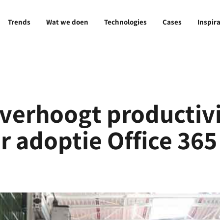
Trends
Wat we doen
Technologies
Cases
Inspira
 verhoogt productivi
 adoptie Office 365