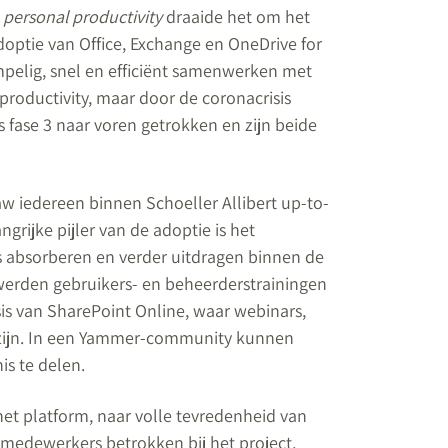
j
personal productivity
draaide het om het
doptie van Office, Exchange en OneDrive for
pelig, snel en efficiënt samenwerken met
roductivity, maar door de coronacrisis
s fase 3 naar voren getrokken en zijn beide
w iedereen binnen Schoeller Allibert up-to-
ngrijke pijler van de adoptie is het
s absorberen en verder uitdragen binnen de
werden gebruikers- en beheerderstrainingen
is van SharePoint Online, waar webinars,
n zijn. In een Yammer-community kunnen
is te delen.
et platform, naar volle tevredenheid van
 medewerkers betrokken bij het project,