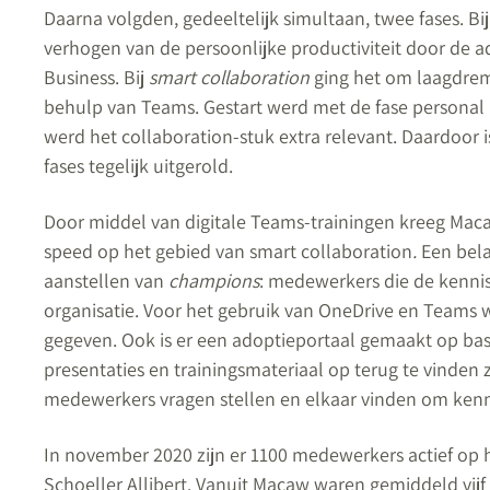
Daarna volgden, gedeeltelijk simultaan, twee fases. Bi
verhogen van de persoonlijke productiviteit door de a
Business. Bij
smart collaboration
ging het om laagdrem
behulp van Teams. Gestart werd met de fase personal p
werd het collaboration-stuk extra relevant. Daardoor i
fases tegelijk uitgerold.
Door middel van digitale Teams-trainingen kreeg Maca
speed op het gebied van smart collaboration
.
Een bela
aanstellen van
champions
: medewerkers die de kenni
organisatie. Voor het gebruik van OneDrive en Teams 
gegeven. Ook is er een adoptieportaal gemaakt op bas
presentaties en trainingsmateriaal op terug te vinde
medewerkers vragen stellen en elkaar vinden om kenn
In november 2020 zijn er 1100 medewerkers actief op h
Schoeller Allibert. Vanuit Macaw waren gemiddeld vijf