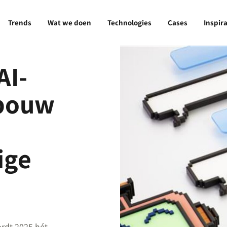
Trends
Wat we doen
Technologies
Cases
Inspira
AI-
 bouw
ige
rdt 2025 hét