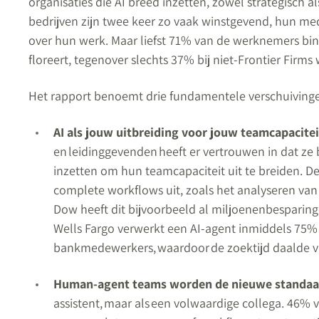
organisaties die AI breed inzetten, zowel strategisch a
bedrijven zijn twee keer zo vaak winstgevend, hun med
over hun werk. Maar liefst 71% van de werknemers bin
floreert, tegenover slechts 37% bij niet-Frontier Firms
Het rapport benoemt drie fundamentele verschuivingen d
AI als jouw uitbreiding voor jouw teamcapacite
en leidinggevenden heeft er vertrouwen in dat ze
inzetten om hun teamcapaciteit uit te breiden. De
complete workflows uit, zoals het analyseren van 
Dow heeft dit bijvoorbeeld al miljoenenbesparing
Wells Fargo verwerkt een AI-agent inmiddels 75%
bankmedewerkers, waardoor de zoektijd daalde v
Human-agent teams worden de nieuwe standaa
assistent, maar als een volwaardige collega. 46% v