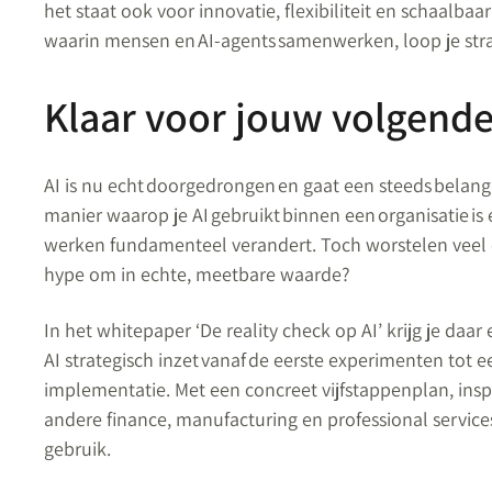
het staat ook voor innovatie, flexibiliteit en schaalba
waarin mensen en AI-agents samenwerken, loop je str
Klaar voor jouw volgende
AI is nu echt doorgedrongen en gaat een steeds belangr
manier waarop je AI gebruikt binnen een organisatie 
werken fundamenteel verandert. Toch worstelen veel o
hype om in echte, meetbare waarde?
In het whitepaper ‘De reality check op AI’ krijg je daa
AI strategisch inzet vanaf de eerste experimenten tot
implementatie. Met een concreet vijfstappenplan, ins
andere finance, manufacturing en professional services,
gebruik.