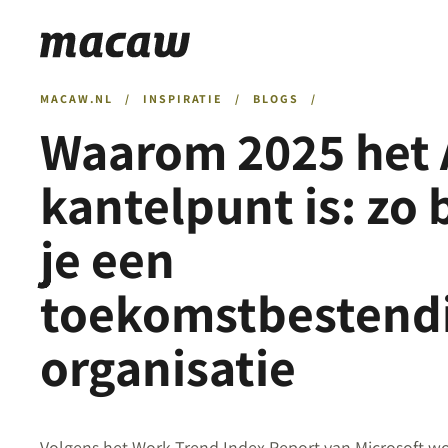
MACAW.NL
/
INSPIRATIE
/
BLOGS
/
Waarom 2025 het 
kantelpunt is: zo
je een
toekomstbestend
organisatie
Volgens het Work Trend Index Report van Microsoft wo