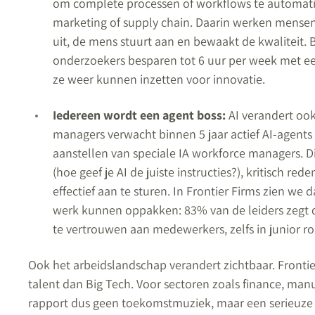
om complete processen of workflows te automatise
marketing of supply chain. Daarin werken mensen e
uit, de mens stuurt aan en bewaakt de kwaliteit. B
onderzoekers besparen tot 6 uur per week met een
ze weer kunnen inzetten voor innovatie.
Iedereen wordt een agent boss:
AI verandert oo
managers verwacht binnen 5 jaar actief AI-agents
aanstellen van speciale IA workforce managers. D
(hoe geef je AI de juiste instructies?), kritisch 
effectief aan te sturen. In Frontier Firms zien w
werk kunnen oppakken: 83% van de leiders zegt d
te vertrouwen aan medewerkers, zelfs in junior ro
Ook het arbeidslandschap verandert zichtbaar. Fronti
talent dan Big Tech. Voor sectoren zoals finance, manuf
rapport dus geen toekomstmuziek, maar een serieuze ‘wak