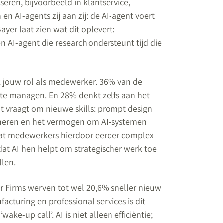
ren, bijvoorbeeld in klantservice,
n AI-agents zij aan zij: de AI-agent voert
ayer laat zien wat dit oplevert:
 AI-agent die research ondersteunt tijd die
k jouw rol als medewerker. 36% van de
 te managen. En 28% denkt zelfs aan het
it vraagt om nieuwe skills: prompt design
redeneren en het vermogen om AI-systemen
e dat medewerkers hierdoor eerder complex
at AI hen helpt om strategischer werk toe
llen.
er Firms werven tot wel 20,6% sneller nieuw
acturing en professional services is dit
e-up call’. AI is niet alleen efficiëntie;