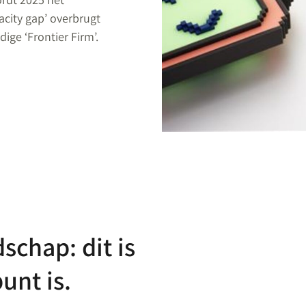
pacity gap’ overbrugt
ige ‘Frontier Firm’.
schap: dit is
unt is.