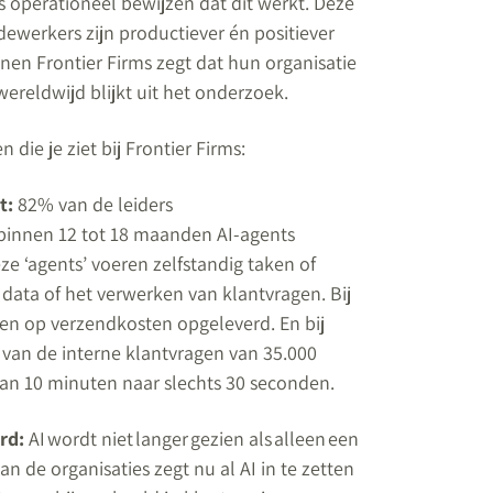
ls operationeel bewijzen dat dit werkt. Deze
ewerkers zijn productiever én positiever
nen Frontier Firms zegt dat hun organisatie
 wereldwijd blijkt uit het onderzoek.
ie je ziet bij Frontier Firms:
it:
82% van de leiders
 binnen 12 tot 18 maanden AI-agents
ze ‘agents’ voeren zelfstandig taken of
data of het verwerken van klantvragen. Bij
en op verzendkosten opgeleverd. En bij
 van de interne klantvragen van 35.000
an 10 minuten naar slechts 30 seconden.
rd:
AI wordt niet langer gezien als alleen een
an de organisaties zegt nu al AI in te zetten