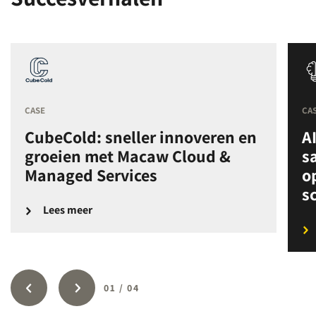
CASE
CA
CubeCold: sneller innoveren en
A
groeien met Macaw Cloud &
s
Managed Services
o
s
Lees meer
01
/
04