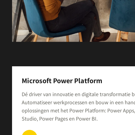
Microsoft Power Platform
Dé driver van innovatie en digitale transformatie 
Automatiseer werkprocessen en bouw in een han
oplossingen met het Power Platform: Power Apps
Studio, Power Pages en Power BI.