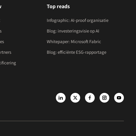
w
Top reads
t
Infographic: AI-proof organisatie
s
Blog: investeringsvisie op AI
es
Whitepaper: Microsoft Fabric
rtners
Blog: efficiënte ESG-rapportage
ificering