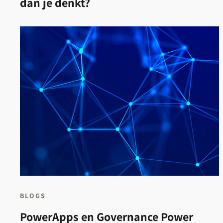
dan je denkt?
BLOGS
PowerApps en Governance Power