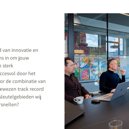
d van innovatie en
ons in om jouw
n sterk
ccesvol door het
oor de combinatie van
 bewezen track record
sleutelgebieden wij
rsnellen?