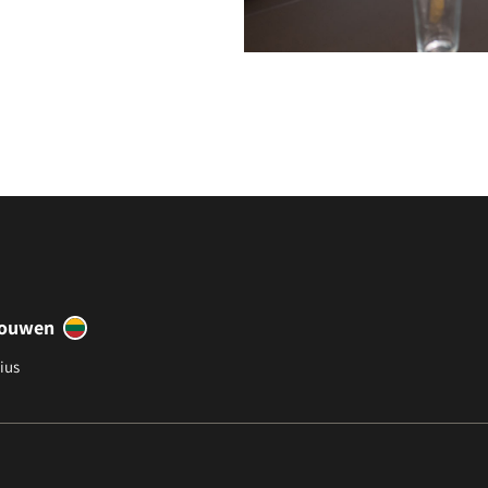
touwen
ius