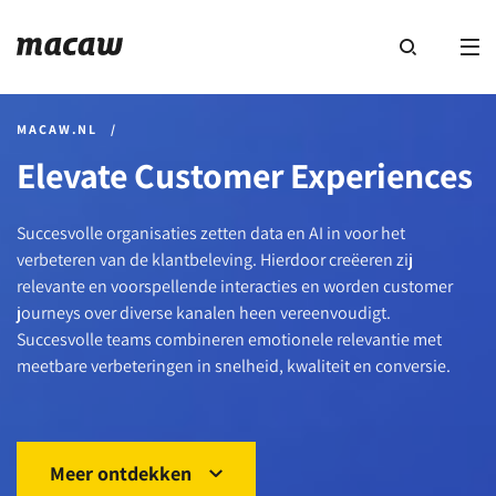
MACAW.NL
/
Elevate Customer Experiences
Succesvolle organisaties zetten data en AI in voor het
verbeteren van de klantbeleving. Hierdoor creëeren zij
relevante en voorspellende interacties en worden customer
journeys over diverse kanalen heen vereenvoudigt.
Succesvolle teams combineren emotionele relevantie met
meetbare verbeteringen in snelheid, kwaliteit en conversie.
Meer ontdekken