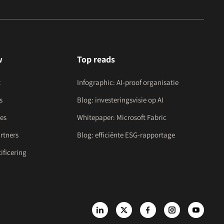
w
Top reads
t
Infographic: AI-proof organisatie
s
Blog: investeringsvisie op AI
es
Whitepaper: Microsoft Fabric
rtners
Blog: efficiënte ESG-rapportage
ificering