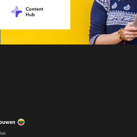
touwen
ius