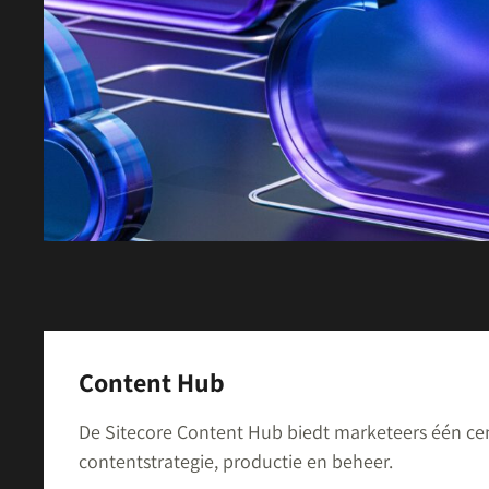
Content Hub
De Sitecore Content Hub biedt marketeers één cen
contentstrategie, productie en beheer.