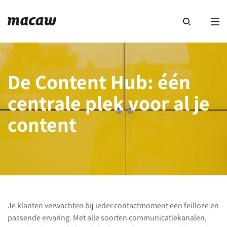
De Content Hub: één
centrale plek voor al je
content
Je klanten verwachten bij ieder contactmoment een feilloze en
passende ervaring. Met alle soorten communicatiekanalen,