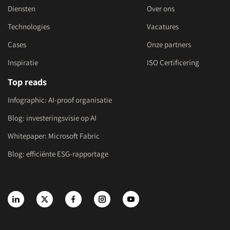
Diensten
Over ons
Technologies
Vacatures
Cases
Onze partners
Inspiratie
ISO Certificering
Top reads
Infographic: AI-proof organisatie
Blog: investeringsvisie op AI
Whitepaper: Microsoft Fabric
Blog: efficiënte ESG-rapportage