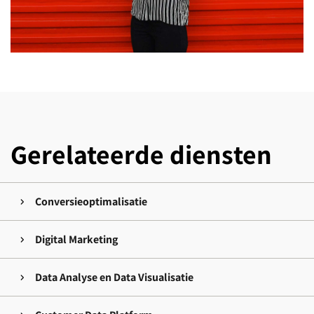
Gerelateerde diensten
Conversieoptimalisatie
Digital Marketing
Data Analyse en Data Visualisatie