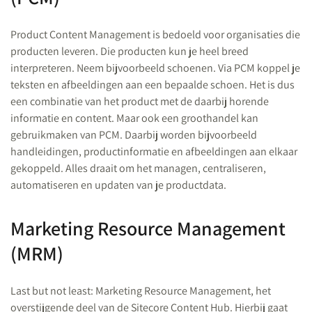
Product Content Management is bedoeld voor organisaties die
producten leveren. Die producten kun je heel breed
interpreteren. Neem bijvoorbeeld schoenen. Via PCM koppel je
teksten en afbeeldingen aan een bepaalde schoen. Het is dus
een combinatie van het product met de daarbij horende
informatie en content. Maar ook een groothandel kan
gebruikmaken van PCM. Daarbij worden bijvoorbeeld
handleidingen, productinformatie en afbeeldingen aan elkaar
gekoppeld. Alles draait om het managen, centraliseren,
automatiseren en updaten van je productdata.
Marketing Resource Management
(MRM)
Last but not least: Marketing Resource Management, het
overstijgende deel van de Sitecore Content Hub. Hierbij gaat