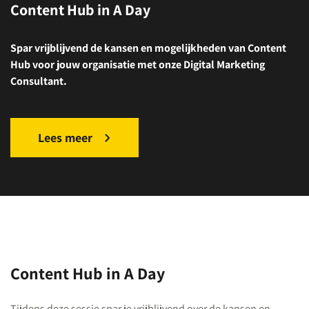
Content Hub in A Day
Spar vrijblijvend de kansen en mogelijkheden van Content
Hub voor jouw organisatie met onze Digital Marketing
Consultant.
Lees meer
Content Hub in A Day
Tijdens deze sessie spar je vrijblijvend over de kansen en