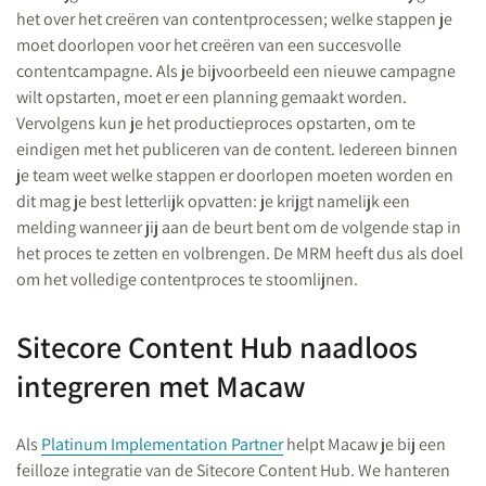
het over het creëren van contentprocessen; welke stappen je
moet doorlopen voor het creëren van een succesvolle
contentcampagne. Als je bijvoorbeeld een nieuwe campagne
wilt opstarten, moet er een planning gemaakt worden.
Vervolgens kun je het productieproces opstarten, om te
eindigen met het publiceren van de content. Iedereen binnen
je team weet welke stappen er doorlopen moeten worden en
dit mag je best letterlijk opvatten: je krijgt namelijk een
melding wanneer jij aan de beurt bent om de volgende stap in
het proces te zetten en volbrengen. De MRM heeft dus als doel
om het volledige contentproces te stoomlijnen.
Sitecore Content Hub naadloos
integreren met Macaw
Als
Platinum Implementation Partner
helpt Macaw je bij een
feilloze integratie van de Sitecore Content Hub. We hanteren