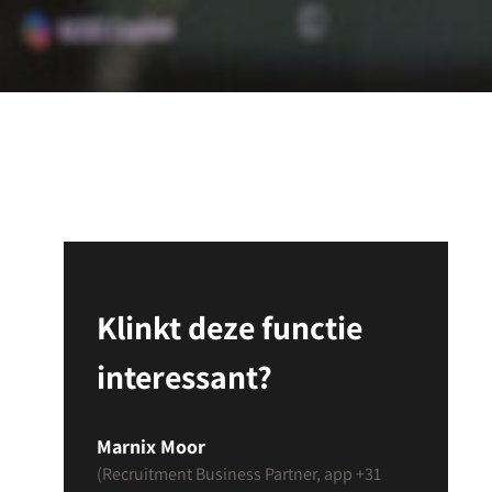
Klinkt deze functie
interessant?
Marnix Moor
(Recruitment Business Partner, app +31