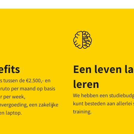
fits
Een leven l
leren
is tussen de €2.500,- en
bruto per maand op basis
We hebben een studiebudge
r per week,
kunt besteden aan allerlei
nvergoeding, een zakelijke
training.
en laptop.