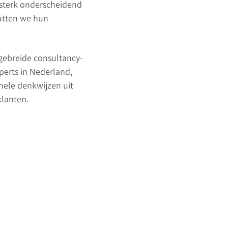
 sterk onderscheidend
nutten we hun
tgebreide consultancy-
perts in Nederland,
nele denkwijzen uit
klanten.