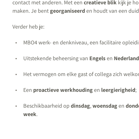
contact met anderen. Met een
creatieve
blik
kijk je h
maken. Je bent
georganiseerd
en houdt van een duide
Verder heb je:
MBO4 werk- en denkniveau, een facilitaire opleidi
Uitstekende beheersing van
Engels
en
Nederland
Het vermogen om elke gast of collega zich welkom
Een
proactieve
werkhouding
en
leergierigheid
;
Beschikbaarheid op
dinsdag
,
woensdag
en
dond
week
.