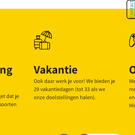
Contact
ang
Vakantie
O
Ook daar werk je voor! We bieden je
We
29 vakantiedagen (tot 33 als we
me
t dat je
onze doelstellingen halen).
en
 soorten
Mi