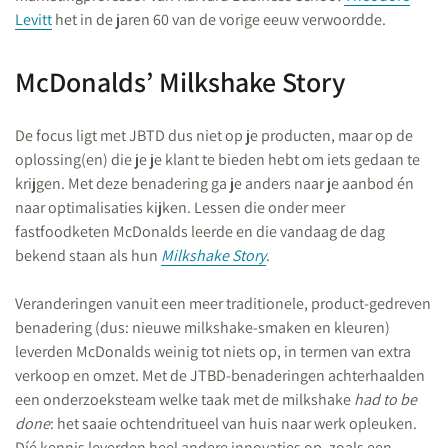
Levitt
het in de jaren 60 van de vorige eeuw verwoordde.
McDonalds’ Milkshake Story
De focus ligt met JBTD dus niet op je producten, maar op de
oplossing(en) die je je klant te bieden hebt om iets gedaan te
krijgen. Met deze benadering ga je anders naar je aanbod én
naar optimalisaties kijken. Lessen die onder meer
fastfoodketen McDonalds leerde en die vandaag de dag
bekend staan als hun
Milkshake Story
.
Veranderingen vanuit een meer traditionele, product-gedreven
benadering (dus: nieuwe milkshake-smaken en kleuren)
leverden McDonalds weinig tot niets op, in termen van extra
verkoop en omzet. Met de JTBD-benaderingen achterhaalden
een onderzoeksteam welke taak met de milkshake
had to be
done
: het saaie ochtendritueel van huis naar werk opleuken.
Díé kennis leverden heel andere innovaties op, zoals een