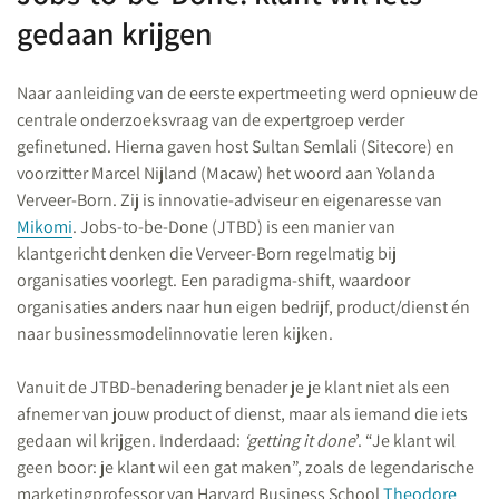
gedaan krijgen
Naar aanleiding van de eerste expertmeeting werd opnieuw de
centrale onderzoeksvraag van de expertgroep verder
gefinetuned. Hierna gaven host Sultan Semlali (Sitecore) en
voorzitter Marcel Nijland (Macaw) het woord aan Yolanda
Verveer-Born. Zij is innovatie-adviseur en eigenaresse van
Mikomi
. Jobs-to-be-Done (JTBD) is een manier van
klantgericht denken die Verveer-Born regelmatig bij
organisaties voorlegt. Een paradigma-shift, waardoor
organisaties anders naar hun eigen bedrijf, product/dienst én
naar businessmodelinnovatie leren kijken.
Vanuit de JTBD-benadering benader je je klant niet als een
afnemer van jouw product of dienst, maar als iemand die iets
gedaan wil krijgen. Inderdaad:
‘getting it done
’. “Je klant wil
geen boor: je klant wil een gat maken”, zoals de legendarische
marketingprofessor van Harvard Business School
Theodore