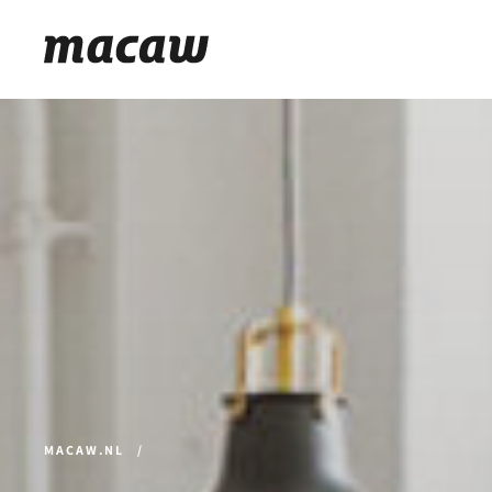
MACAW.NL
/