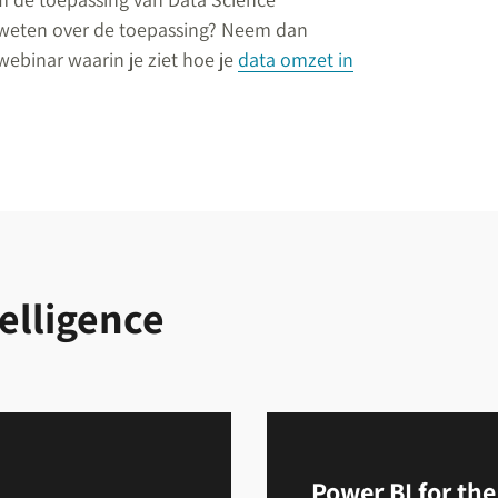
r weten over de toepassing? Neem dan
webinar waarin je ziet hoe je
data omzet in
telligence
Power BI for the