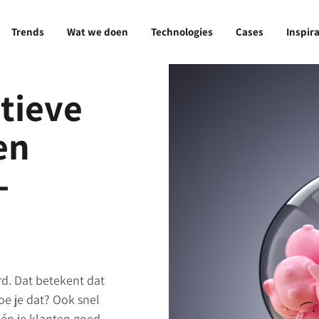
Trends
Wat we doen
Technologies
Cases
Inspira
tieve
en
-
rd. Dat betekent dat
e je dat? Ook snel
 én je klanten goed