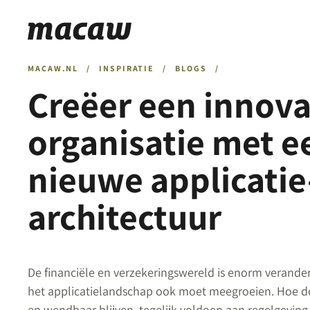
MACAW.NL
/
INSPIRATIE
/
BLOGS
/
Creëer een innova
organisatie met e
nieuwe applicatie
architectuur
De financiële en verzekeringswereld is enorm verande
het applicatielandschap ook moet meegroeien. Hoe do
en wendbaar blijven, tegelijk voldoen aan regelgeving