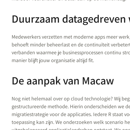
Duurzaam datagedreven
Medewerkers verzetten met moderne apps meer werk, h
behoeft minder beheerlast en de continuïteit verbete
verbanden waarmee je businessprocessen continu stro
manier blijft jouw organisatie altijd fit.
De aanpak van Macaw
Nog niet helemaal over op cloud technologie? Wij beg
gestructureerde methode. Hierin onderscheiden we d
migratiestrategie voor de applicaties. Iedere R staat v
toepassing kan zijn. We onderzoeken welk scenario het 
uitgebalanceerd applicatielandschap ontstaat. We ond