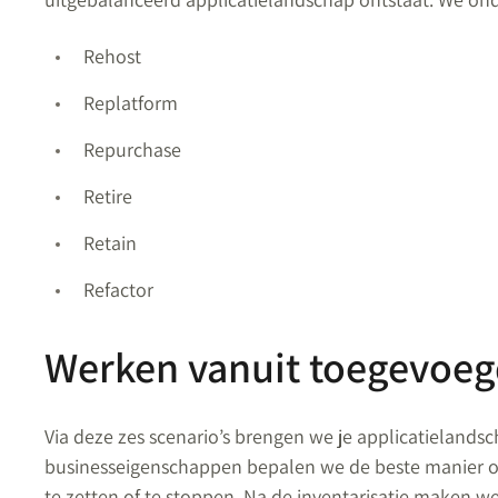
Rehost
Replatform
Repurchase
Retire
Retain
Refactor
Werken vanuit toegevoe
Via deze zes scenario’s brengen we je applicatielandsc
businesseigenschappen bepalen we de beste manier om
te zetten of te stoppen. Na de inventarisatie maken we