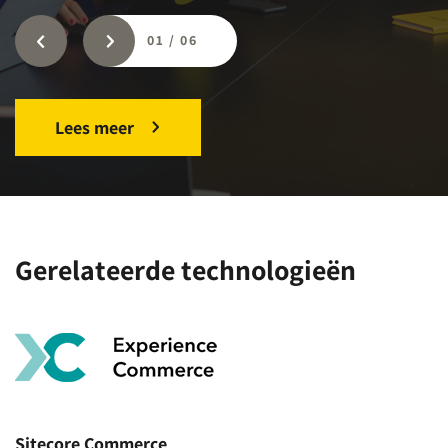
01
/
06
Lees meer
Gerelateerde technologieën
Sitecore Commerce
C