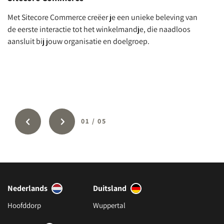
Met Sitecore Commerce creëer je een unieke beleving van
De
de eerste interactie tot het winkelmandje, die naadloos
pl
aansluit bij jouw organisatie en doelgroep.
01
/
05
Nederlands
Duitsland
Hoofddorp
Wuppertal