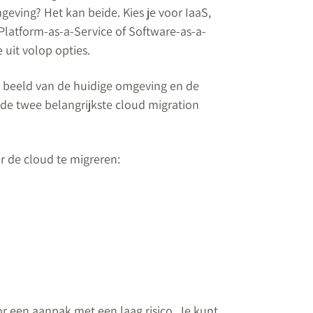
geving? Het kan beide. Kies je voor IaaS,
 Platform-as-a-Service of Software-as-a-
 uit volop opties.
r beeld van de huidige omgeving en de
 de twee belangrijkste cloud migration
r de cloud te migreren:
oor een aanpak met een laag risico. Je kunt