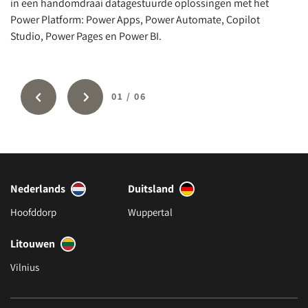
in een handomdraai datagestuurde oplossingen met het
ch
Power Platform: Power Apps, Power Automate, Copilot
aa
Studio, Power Pages en Power BI.
bo
01
/
06
Nederlands
Duitsland
Hoofddorp
Wuppertal
Litouwen
Vilnius