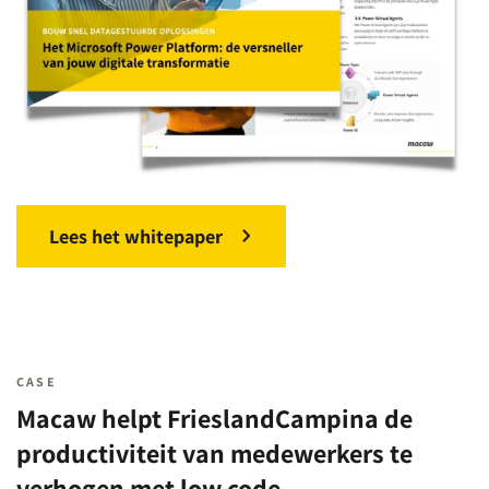
Lees het whitepaper
CASE
Macaw helpt FrieslandCampina de
productiviteit van medewerkers te
verhogen met low code