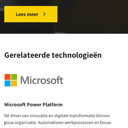
Lees meer
Gerelateerde technologieën
Microsoft Power Platform
C
Dé driver van innovatie en digitale transformatie binnen
Co
jouw organisatie. Automatiseer werkprocessen en bouw
va