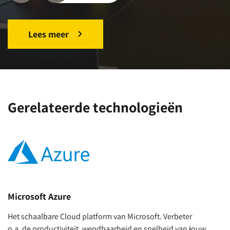
Lees meer
Gerelateerde technologieën
Microsoft Azure
M
Het schaalbare Cloud platform van Microsoft. Verbeter
Dé
o.a. de productiviteit, wendbaarheid en snelheid van jouw
jo