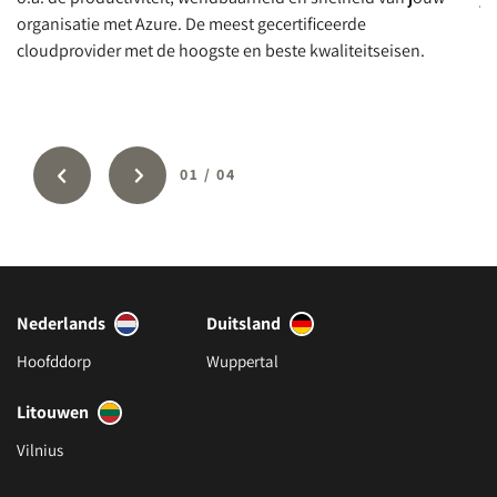
organisatie met Azure. De meest gecertificeerde
in
cloudprovider met de hoogste en beste kwaliteitseisen.
Po
St
01
/
04
Nederlands
Duitsland
Hoofddorp
Wuppertal
Litouwen
Vilnius